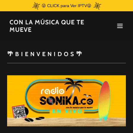
😜 CLICK para Ver IPTV😜
CON LA MÚSICA QUE TE
MUEVE
🌴 B I E N V E N I D O S 🌴