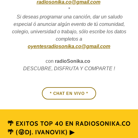
radiosonika.co@gmail.com
*
Si deseas programar una canción, dar un saludo
especial ó anunciar algún evento de tú comunidad,
colegio, universidad o trabajo, sólo escribe los datos
completos a
oyentesradiosonika.co@gmail.com
con
radioSonika.co
DESCUBRE, DISFRUTA Y COMPARTE !
* CHAT EN VIVO *
🌴 EXITOS TOP 40 EN RADIOSONIKA.CO
🌴 (😜DJ. IVANOVIK) ▶