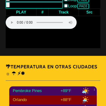
🌴TEMPERATURA EN OTRAS CIUDADES
☼ ☂ ⚡❅